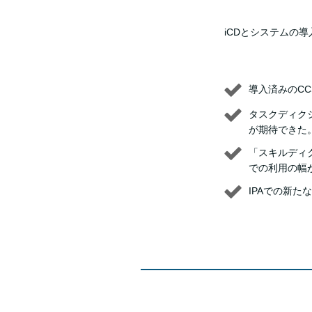
iCDとシステムの
導入済みのC
タスクディク
が期待できた
「スキルディ
での利用の幅
IPAでの新