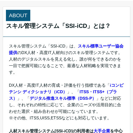
ABOUT
スキル管理システム「SSI-iCD」とは？
スキル管理システム「SSI-iCD」は、
スキル標準ユーザー協会
提供
のDX人材・高度IT人材向けのスキル管理システムです。
人材のデジタルスキルを見える化し、誰が何をできるのかを
一目で把握可能になることで、最適な人材戦略を実現できま
す。
DX人材・高度IT人材の育成・評価を行う指標である「
iコンピ
テンシ ディクショナリ（iCD）
」、「
ITSS・ITSS+（プラ
ス）
」、「
デジタル推進スキル標準（DSS-P）
」などに対応
し、それぞれの特性に応じて、企業のニーズや活用目的に合
わせた選択・組み合わせが可能になっています。
※その他、ITSS,UISS,ETSSなどにも対応しています。
人材スキル管理システム[SSI-iCD]の利用者は
大手企業
を中心