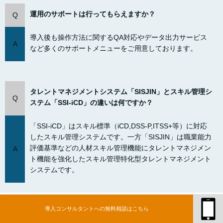
運用のサポートは行ってもらえますか？
Q
導入後も操作方法に関するQA対応やデータ出力サービス
A
など多くのサポートメニューをご用意しております。
タレントマネジメントシステム「SISJIN」とスキル管理シ
Q
ステム「SSI-iCD」の違いは何ですか？
「SSI-iCD」はスキル標準（iCD,DSS-P,ITSS+等）に対応
したスキル管理システムです。一方「SISJIN」は職業能力
評価基準などの人材スキル管理機能にタレントマネジメン
A
ト機能を強化したスキル管理特化型タレントマネジメント
システムです。
導入の流れ：スムーズな導入ステップをご紹介
導入コンサルタントへの無料相談はこちら